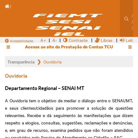
TRANSPARÊNCIA SENAI
A+
A-
Contraste
Libras
Leitor
Acessibilidade:
Acesse ao site da Prestação de Contas TCU
Transparência
Ouvidoria
Ouvidoria
Departamento Regional – SENAI MT
A Ouvidoria tem o objetivo de mediar o diálogo entre o SENAI/MT,
e seus clientes/cidadãos para promover a solução de questões
relevantes. Recebe e dá seguimento às manifestações que dizem
respeito a elogios, consultas, sugestões, reclamações e denúncias,
e, em grau de recurso, examina pedidos que não foram atendidos
ou resolvidos pelo Serviço de Atendimento ao Cidadão – SAC.