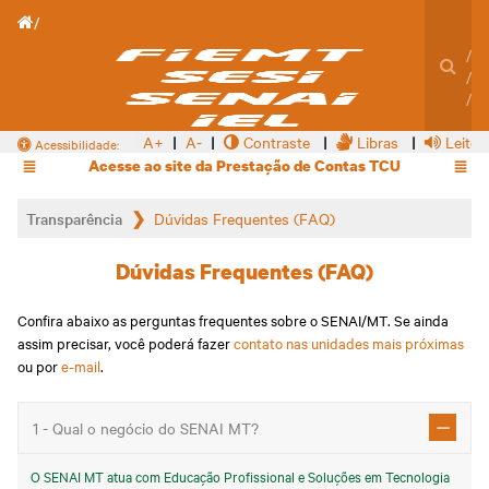
TRANSPARÊNCIA SENAI
A+
A-
Contraste
Libras
Leitor
Acessibilidade:
Acesse ao site da Prestação de Contas TCU
Transparência
Dúvidas Frequentes (FAQ)
Dúvidas Frequentes (FAQ)
Confira abaixo as perguntas frequentes sobre o SENAI/MT. Se ainda
assim precisar, você poderá fazer
contato nas unidades mais próximas
ou por
e-mail
.
1 - Qual o negócio do SENAI MT?
O SENAI MT atua com Educação Profissional e Soluções em Tecnologia