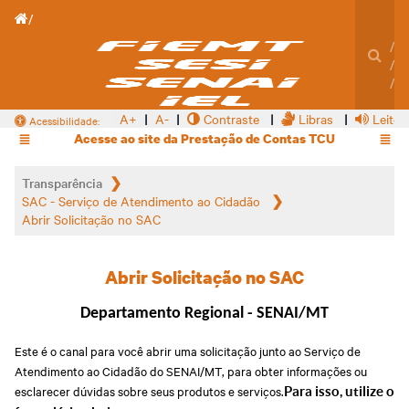
TRANSPARÊNCIA SENAI
A+
A-
Contraste
Libras
Leitor
Acessibilidade:
Acesse ao site da Prestação de Contas TCU
Transparência
SAC - Serviço de Atendimento ao Cidadão
Abrir Solicitação no SAC
Abrir Solicitação no SAC
Departamento Regional - SENAI/MT
Este é o canal para você abrir uma solicitação junto ao Serviço de
Atendimento ao Cidadão do SENAI/MT, para obter informações ou
esclarecer dúvidas sobre seus produtos e serviços.
Para isso, utilize o