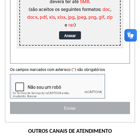
deverá ter até
5MB
.
(são aceitos os seguintes formatos:
doc
,
docx
,
pdf
,
xls
,
xlsx
,
jpg
,
jpeg
,
png
,
gif
,
zip
e
rar
)
Anexar
Os campos marcados com asterisco (
*
) são obrigatórios
OUTROS CANAIS DE ATENDIMENTO